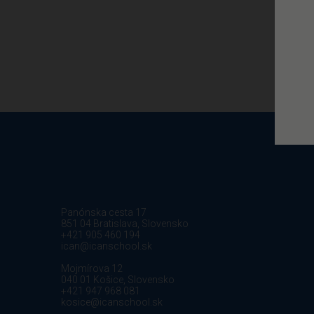
Panónska cesta 17
851 04 Bratislava, Slovensko
+421 905 460 194
ican@icanschool.sk
Mojmírova 12
040 01 Košice, Slovensko
+421 947 968 081
kosice@icanschool.sk