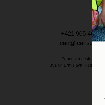
+421 905 460 1
ican@icanschool
Panónska cesta 3604/1
851 04 Bratislava, Petržalka,