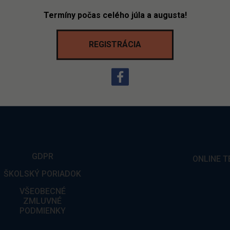
Termíny počas celého júla a augusta!
REGISTRÁCIA
GDPR
ONLINE T
ŠKOLSKÝ PORIADOK
VŠEOBECNÉ
ZMLUVNÉ
PODMIENKY