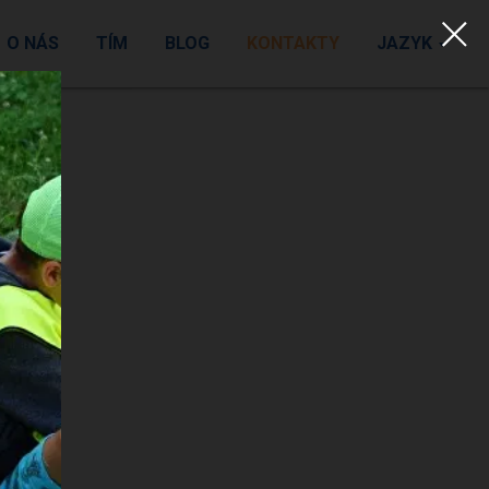
O NÁS
TÍM
BLOG
KONTAKTY
JAZYK
k