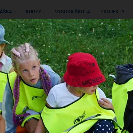
LÁŠKA
KURZY
VYSOKÁ ŠKOLA
PROJEKTY
ICAN SCHOOL
KONTAKTY
ADMINISTRATÍVA ŠKOLY:
ve Vajnorská Tower 1
Pondelok - Piato