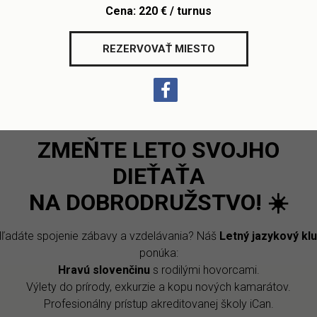
Cena: 220 € / turnus
REZERVOVAŤ MIESTO
ZMEŇTE LETO SVOJHO
DIEŤAŤA
NA DOBRODRUŽSTVO!
☀️
ľadáte spojenie zábavy a vzdelávania? Náš
Letný jazykový kl
ponúka:
Hravú slovenčinu
s rodilými hovorcami.
U
Výlety do prírody, exkurzie a kopu nových kamarátov.
Profesionálny prístup akreditovanej školy iCan.