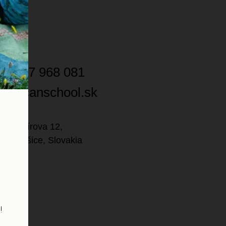
21 947 968 081
ce@icanschool.sk
Mojmírova 12,
 01 Košice, Slovakia
!