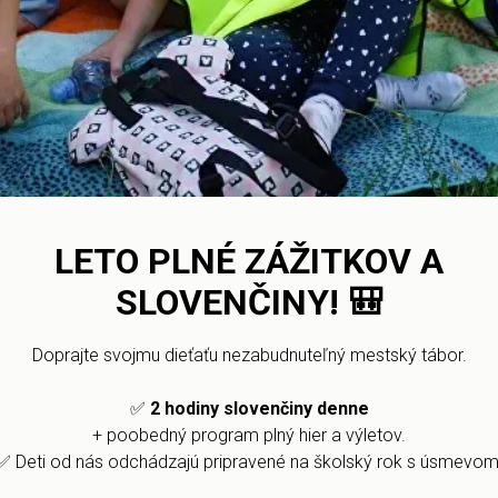
Vajnorská 100/A
10:00-15:00
831 04 Bratislava
94
+4
.sk
kosi
LETO PLNÉ ZÁŽITKOV A
7,
SLOVENČINY!
🎒
 Slovakia
040
Doprajte svojmu dieťaťu nezabudnuteľný mestský tábor.
✅
2 hodiny slovenčiny denne
+ poobedný program plný hier a výletov.
✅ Deti od nás odchádzajú pripravené na školský rok s úsmevom