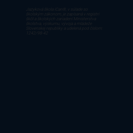
Jazyková škola iCan®, v súlade so
školským zákonom, je zapísaná v registri
škôl a školských zariadení Ministerstva
školstva, výskumu, vývoja a mládeže
Slovenskej republiky a udelená pod číslom:
1242/98-42