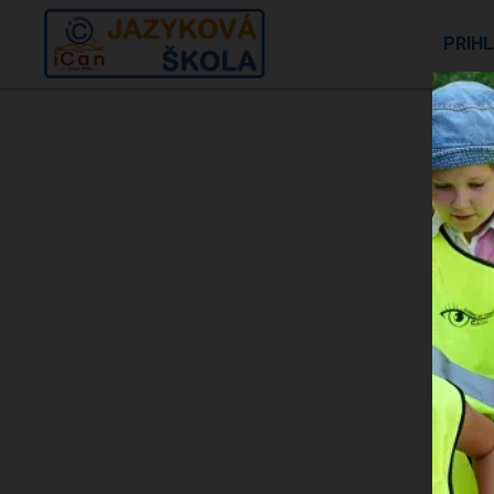
PRIH
myhi