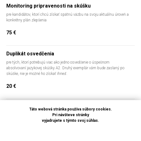
Monitoring pripravenosti na skúšku
pre kandidátov, ktorí chcú získať spätnú väzbu na svoju aktuálnu úroveň a
konkrétny plán zlepšenia
75
€
Duplikát osvedčenia
pre tých, ktorí potrebujú viac ako jedno osvedčenie o úspešnom
absolvovaní jazykovej skúšky A2. Druhý exemplár vám bude zaslaný po
skúške, nie je možné ho získať ihneď.
20
€
DARČEKOVÝ POUKAZ
Táto webová stránka používa súbory cookies.
Pri návšteve stránky
Darčekový poukaz platí na všetky služby školy.
vyjadrujete s týmto svoj súhlas.
Daruj jazyk. Daruj budúcnosť.
AKCEPTUJEM
50
€