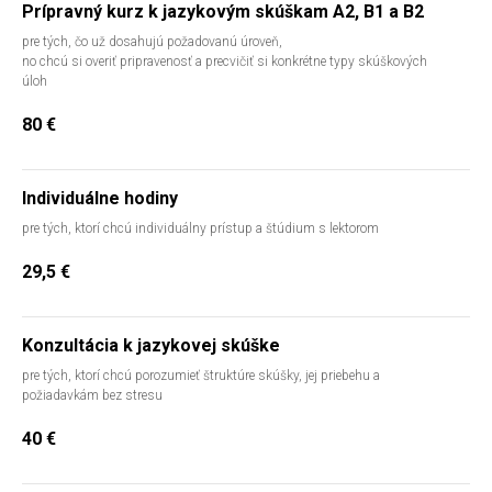
Prípravný kurz k jazykovým skúškam A2, B1 a B2
pre tých, čo už dosahujú požadovanú úroveň,
no chcú si overiť pripravenosť a precvičiť si konkrétne typy skúškových
úloh
80
€
Individuálne hodiny
pre tých, ktorí chcú individuálny prístup a štúdium s lektorom
29,5
€
Konzultácia k jazykovej skúške
pre tých, ktorí chcú porozumieť štruktúre skúšky, jej priebehu a
požiadavkám bez stresu
40
€