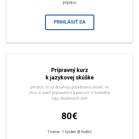
prípravu
PRIHLÁSIŤ SA
Prípravný kurz
k jazykovej skúške
pre tých, čo už dosahujú požadovanú úroveň, no
chcú si overiť pripravenosť a precvičiť si konkrétne
typy skúškových úloh
80€
Trvanie - 1 týždeň (8 hodín)