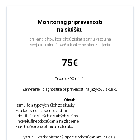
Monitoring pripravenosti
na skúšku
pre kandidátov, ktorí chcú získať spätnú väzbu na
svoju aktuálnu úroveň a konkrétny plán zlepšenia
75€
Trvanie - 90 minút
Zameranie - diagnostika pripravenosti na jazykovú skúšku
Obsah:
-simulácia typových úloh zo skúšky
-krátke ústne a písomné zadania
-identifikácia silných a slabých stránok
-individuálne odporúčania na zlepšenie
-návrh učebného plánu a materiálov
Výstup – krátky písomný report s odporúčaniami na ďalšiu