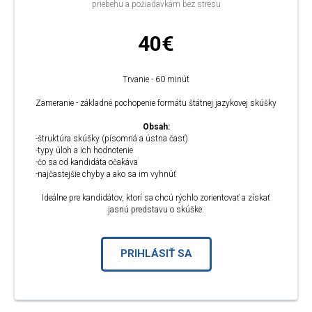
priebehu a požiadavkám bez stresu
40€
Trvanie - 60 minút
Zameranie - základné pochopenie formátu štátnej jazykovej skúšky
Obsah:
-štruktúra skúšky (písomná a ústna časť)
-typy úloh a ich hodnotenie
-čo sa od kandidáta očakáva
-najčastejšie chyby a ako sa im vyhnúť
Ideálne pre kandidátov, ktorí sa chcú rýchlo zorientovať a získať
jasnú predstavu o skúške.
PRIHLÁSIŤ SA