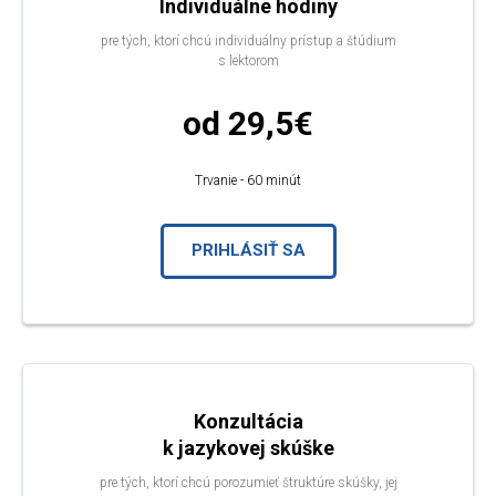
Individuálne hodiny
pre tých, ktorí chcú individuálny prístup a štúdium
s lektorom
od 29,5€
Trvanie - 60 minút
PRIHLÁSIŤ SA
Konzultácia
k jazykovej skúške
pre tých, ktorí chcú porozumieť štruktúre skúšky, jej