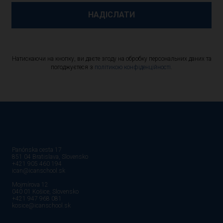
НАДІСЛАТИ
Натискаючи на кнопку, ви даєте згоду на обробку персональних даних та
погоджуєтеся з
політикою конфіденційності
.
Panónska cesta 17
851 04 Bratislava, Slovensko
+421 905 460 194
ican@icanschool.sk
Mojmírova 12
040 01 Košice, Slovensko
+421 947 968 081
kosice@icanschool.sk