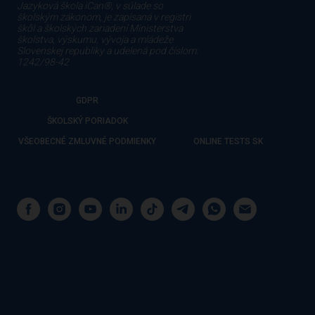
Jazyková škola iCan®, v súlade so
školským zákonom, je zapísaná v registri
škôl a školských zariadení Ministerstva
školstva, výskumu, vývoja a mládeže
Slovenskej republiky a udelená pod číslom:
1242/98-42
GDPR
ŠKOLSKÝ PORIADOK
VŠEOBECNÉ ZMLUVNÉ PODMIENKY
ONLINE TESTS SK